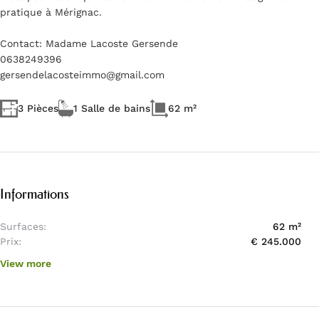
pratique à Mérignac.
Contact: Madame Lacoste Gersende
0638249396
gersendelacosteimmo@gmail.com
3 Pièces
1 Salle de bains
62 m²
Informations
Surfaces:
62 m²
Prix:
€ 245.000
View more