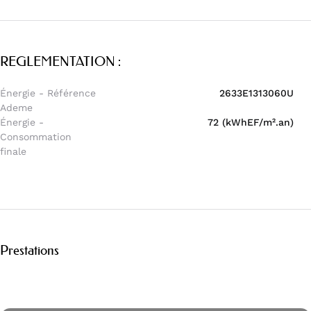
REGLEMENTATION :
Énergie - Référence
2633E1313060U
Ademe
Énergie -
72 (kWhEF/m².an)
Consommation
finale
Prestations