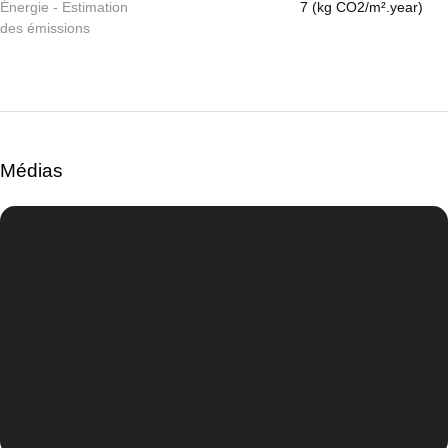
Énergie - Estimation
7 (kg CO2/m².year)
des émissions
Médias