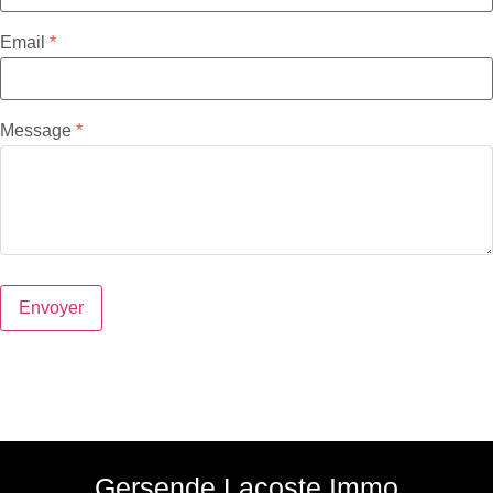
Email
Message
Envoyer
Gersende Lacoste Immo