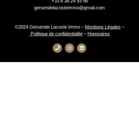
+33 6 38 24 93 96
gersendelacosteimmo@gmail.com
©2024 Gersende Lacoste Immo –
Mentions Légales
–
Politique de confidentialité
–
Honoraires