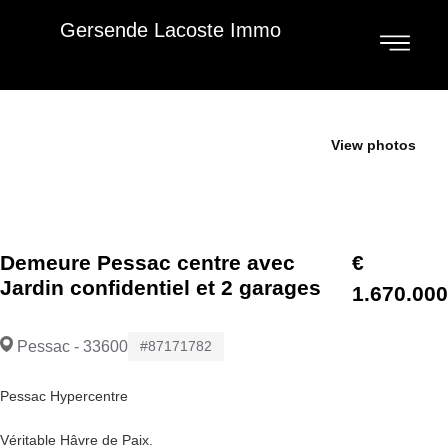
Gersende Lacoste Immo
Je vends
View photos
Demeure Pessac centre avec
€
Jardin confidentiel et 2 garages
1.670.000
Pessac - 33600
#87171782
Pessac Hypercentre
Véritable Hâvre de Paix.